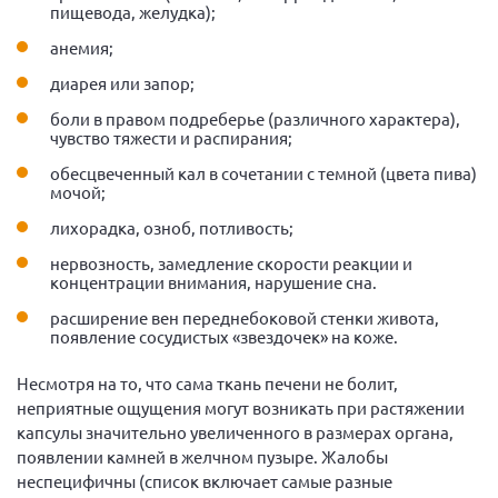
пищевода, желудка);
анемия;
диарея или запор;
боли в правом подреберье (различного характера),
чувство тяжести и распирания;
обесцвеченный кал в сочетании с темной (цвета пива)
мочой;
лихорадка, озноб, потливость;
нервозность, замедление скорости реакции и
концентрации внимания, нарушение сна.
расширение вен переднебоковой стенки живота,
появление сосудистых «звездочек» на коже.
Несмотря на то, что сама ткань печени не болит,
неприятные ощущения могут возникать при растяжении
капсулы значительно увеличенного в размерах органа,
появлении камней в желчном пузыре. Жалобы
неспецифичны (список включает самые разные