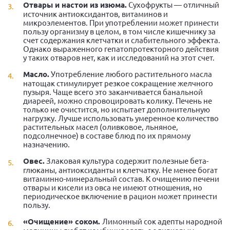
Отвары и настои из изюма.
Сухофрукты — отличный
источник антиоксидантов, витаминов и
микроэлементов. При употреблении может принести
пользу организму в целом, в том числе кишечнику за
счет содержания клетчатки и слабительного эффекта.
Однако выраженного гепатопротекторного действия
у таких отваров нет, как и исследований на этот счет.
Масло.
Употребление любого растительного масла
натощак стимулирует резкое сокращение желчного
пузыря. Чаще всего это заканчивается банальной
диареей, можно спровоцировать колику. Печень не
только не очистится, но испытает дополнительную
нагрузку. Лучше использовать умеренное количество
растительных масел (оливковое, льняное,
подсолнечное) в составе блюд по их прямому
назначению.
Овес.
Злаковая культура содержит полезные бета-
глюканы, антиоксиданты и клетчатку. Не менее богат
витаминно-минеральный состав. К очищению печени
отвары и кисели из овса не имеют отношения, но
периодическое включение в рацион может принести
пользу.
«Очищение» соком.
Лимонный сок адепты народной