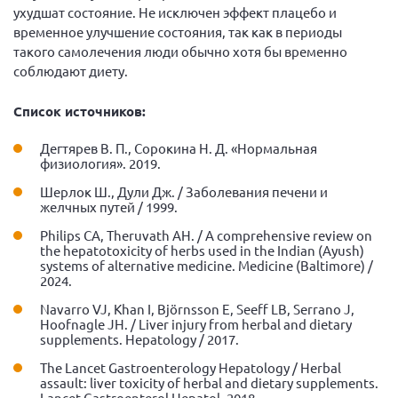
ухудшат состояние. Не исключен эффект плацебо и
временное улучшение состояния, так как в периоды
такого самолечения люди обычно хотя бы временно
соблюдают диету.
Список источников:
Дегтярев В. П., Сорокина Н. Д. «Нормальная
физиология». 2019.
Шерлок Ш., Дули Дж. / Заболевания печени и
желчных путей / 1999.
Philips CA, Theruvath AH. / A comprehensive review on
the hepatotoxicity of herbs used in the Indian (Ayush)
systems of alternative medicine. Medicine (Baltimore) /
2024.
Navarro VJ, Khan I, Björnsson E, Seeff LB, Serrano J,
Hoofnagle JH. / Liver injury from herbal and dietary
supplements. Hepatology / 2017.
The Lancet Gastroenterology Hepatology / Herbal
assault: liver toxicity of herbal and dietary supplements.
Lancet Gastroenterol Hepatol. 2018.