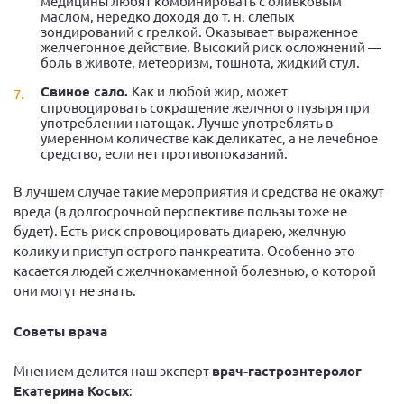
медицины любят комбинировать с оливковым
маслом, нередко доходя до т. н. слепых
зондирований с грелкой. Оказывает выраженное
желчегонное действие. Высокий риск осложнений —
боль в животе, метеоризм, тошнота, жидкий стул.
Свиное сало.
Как и любой жир, может
спровоцировать сокращение желчного пузыря при
употреблении натощак. Лучше употреблять в
умеренном количестве как деликатес, а не лечебное
средство, если нет противопоказаний.
В лучшем случае такие мероприятия и средства не окажут
вреда (в долгосрочной перспективе пользы тоже не
будет). Есть риск спровоцировать диарею, желчную
колику и приступ острого панкреатита. Особенно это
касается людей с желчнокаменной болезнью, о которой
они могут не знать.
Советы врача
Мнением делится наш эксперт
врач-гастроэнтеролог
Екатерина Косых
: