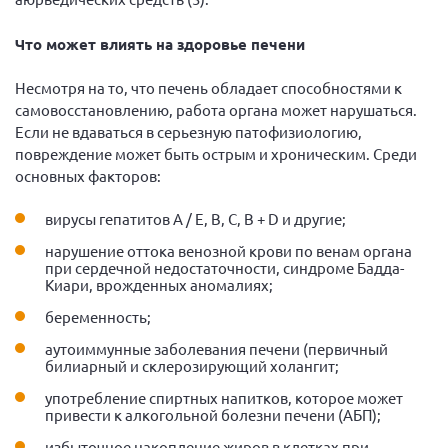
Что может влиять на здоровье печени
Несмотря на то, что печень обладает способностями к
самовосстановлению, работа органа может нарушаться.
Если не вдаваться в серьезную патофизиологию,
повреждение может быть острым и хроническим. Среди
основных факторов:
вирусы гепатитов А / Е, В, С, В + D и другие;
нарушение оттока венозной крови по венам органа
при сердечной недостаточности, синдроме Бадда-
Киари, врожденных аномалиях;
беременность;
аутоиммунные заболевания печени (первичный
билиарный и склерозирующий холангит;
употребление спиртных напитков, которое может
привести к алкогольной болезни печени (АБП);
избыточное накопление жиров в клетках при