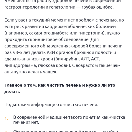
Вмешиваться в работу здоровой печени в современной
гастроэнтерологии и гепатологии — грубая ошибка.
Если у вас на текущий момент нет проблем с печенью, но
есть риск развития кардиометаболических болезней
(например, сахарного диабета или гипертонии), нужно
проходить скрининговое обследование. Для
своевременного обнаружения жировой болезни печени
раз в 3–5 лет делать УЗИ органов брюшной полости и
сдавать анализы крови (билирубин, АЛТ, АСТ,
липидограмма, глюкоза крови). С возрастом такие чек-
апы нужно делать чаще».
Главное о том, как чистить печень и нужно ли это
делать
Подытожим информацию о «чистке» печени:
В современной медицине такого понятия как «чистка
печени» нет.
Функционирование печеночной клетки — крайне