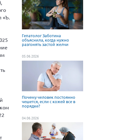
,
ого
 «Ъ.
Гепатолог Заботина
2025
объяснила, когда нужно
разгонять застой желчи
ние
ым
05.06.2026
ть
Почему человек постоянно
ой
чешется, если с кожей все в
порядке?
ском
22
04.06.2026
т