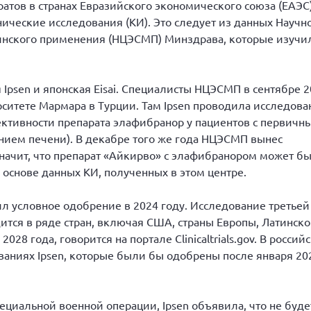
атов в странах Евразийского экономического союза (ЕАЭС)
ические исследования (КИ). Это следует из данных Научн
инского применения (НЦЭСМП) Минздрава, которые изучил
Ipsen и японская Eisai. Специалисты НЦЭСМП в сентябре 
ситете Мармара в Турции. Там Ipsen проводила исследова
ективности препарата элафибранор у пациентов с первичн
ием печени). В декабре того же года НЦЭСМП вынес
начит, что препарат «Айкирво» с элафибранором может бы
а основе данных КИ, полученных в этом центре.
л условное одобрение в 2024 году. Исследование третьей
дится в ряде стран, включая США, страны Европы, Латинск
28 года, говорится на портале Clinicaltrials.gov. В россий
ваниях Ipsen, которые были бы одобрены после января 20
пециальной военной операции, Ipsen объявила, что не буде