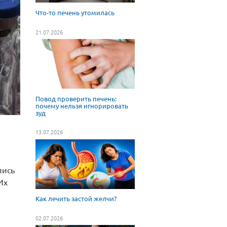
Что-то печень утомилась
21.07.2026
Повод проверить печень:
почему нельзя игнорировать
зуд
13.07.2026
лись
Их
Как лечить застой желчи?
02.07.2026