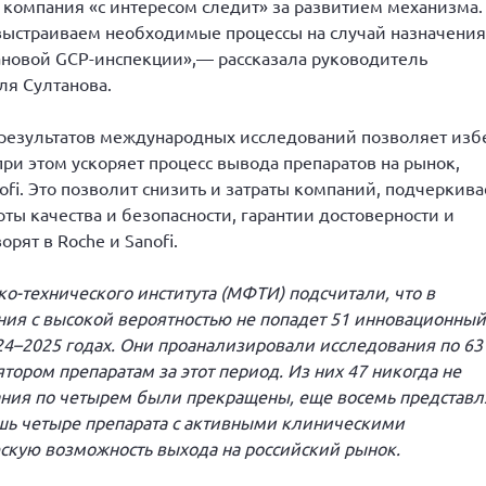
то компания «с интересом следит» за развитием механизма.
выстраиваем необходимые процессы на случай назначения
новой GCP-инспекции»,— рассказала руководитель
ля Султанова.
 результатов международных исследований позволяет изб
ри этом ускоряет процесс вывода препаратов на рынок,
ofi. Это позволит снизить и затраты компаний, подчеркива
ты качества и безопасности, гарантии достоверности и
рят в Roche и Sanofi.
о-технического института (МФТИ) подсчитали, что в
ния с высокой вероятностью не попадет 51 инновационный
24–2025 годах. Они проанализировали исследования по 63
ором препаратам за этот период. Из них 47 никогда не
ания по четырем были прекращены, еще восемь представ
шь четыре препарата с активными клиническими
скую возможность выхода на российский рынок.