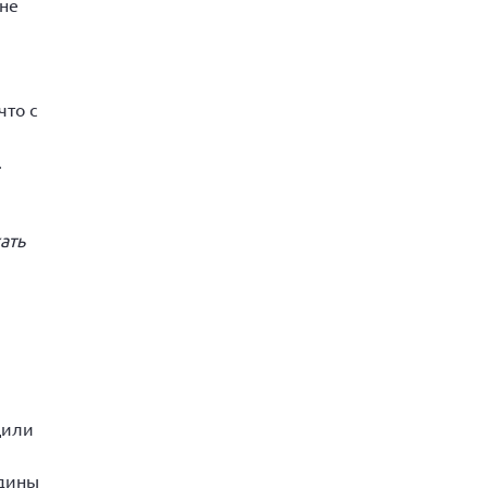
вне
что с
.
ать
щили
едины