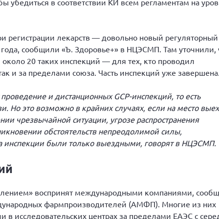
бы убедиться в соответствии КИ всем регламентам на уро
и регистрации лекарств — довольно новый регуляторный
 года, сообщили «Ъ. Здоровье+» в НЦЭСМП. Там уточнили, 
около 20 таких инспекций — для тех, кто проводил
так и за пределами союза. Часть инспекций уже завершена
 проведение и дистанционных GCP-инспекций, то есть
и. Но это возможно в крайних случаях, если на место выех
нии чрезвычайной ситуации, угрозе распространения
никновении обстоятельств непреодолимой силы,
ка инспекции были только выездными, говорят в НЦЭСМП.
ий
влением» воспринят международными компаниями, сооб
ждународных фармпроизводителей (АМФП). Многие из них
и в исследовательских центрах за пределами ЕАЭС с сер