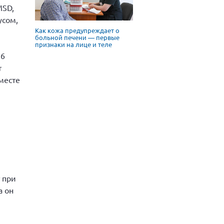
MSD,
усом,
Как кожа предупреждает о
больной печени — первые
признаки на лице и теле
26
т
месте
 при
а он