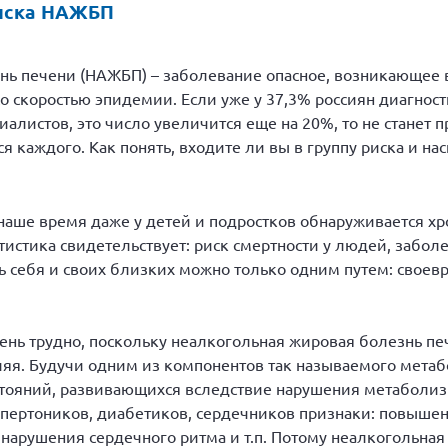
 риска НАЖБП
нь печени (НАЖБП) – заболевание опасное, возникающее 
о скоростью эпидемии. Если уже у 37,3% россиян диагност
иалистов, это число увеличится еще на 20%, то не станет
ся каждого. Как понять, входите ли вы в группу риска и на
наше время даже у детей и подростков обнаруживается х
атистика свидетельствует: риск смертности у людей, забо
ь себя и своих близких можно только одним путем: своев
ень трудно, поскольку неалкогольная жировая болезнь пе
ляя. Будучи одним из компонентов так называемого мета
тояний, развивающихся вследствие нарушения метаболизма
ипертоников, диабетиков, сердечников признаки: повыше
 нарушения сердечного ритма и т.п. Потому неалкогольна