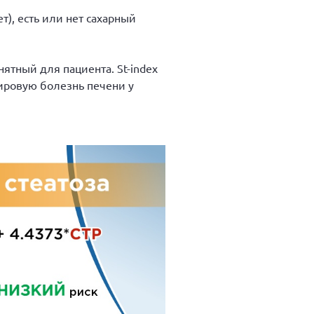
т), есть или нет сахарный
ятный для пациента. St-index
ировую болезнь печени у