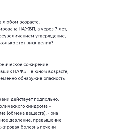
в любом возрасте,
ирована НАЖБП, а через 7 лет,
 преувеличением утверждение,
сколько этот риск велик?
роническое «ожирение
левших НАЖБП в юном возрасте,
ременно обнаружив опасность
чени действует подпольно,
болического синдрома –
 (обмена веществ), - она
нное давление, превышение
я жировая болезнь печени