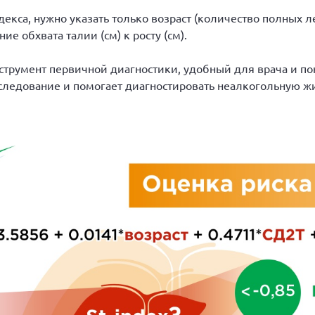
екса, нужно указать только возраст (количество полных ле
ие обхвата талии (см) к росту (см).
струмент первичной диагностики, удобный для врача и пон
следование и помогает диагностировать неалкогольную ж