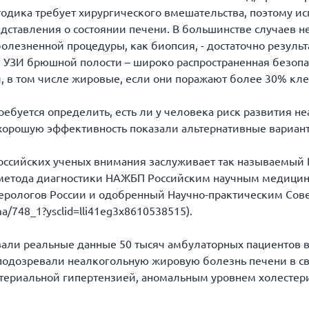
етодика требует хирургического вмешательства, поэтому ис
дставления о состоянии печени. В большинстве случаев н
олезненной процедуры, как биопсия, - достаточно резул
. УЗИ брюшной полости – широко распространенная безоп
, в том числе жировые, если они поражают более 30% кле
 требуется определить, есть ли у человека риск развития 
 хорошую эффективность показали альтернативные вариант
ссийских ученых внимания заслуживает так называемый Инд
метода диагностики НАЖБП Российским научным медицин
ерологов России и одобренный Научно-практическим Со
ema/748_1?ysclid=lli41eg3x8610538515).
ли реальные данные 50 тысяч амбулаторных пациентов в в
 подозревали неалкогольную жировую болезнь печени в с
териальной гипертензией, аномальным уровнем холестер