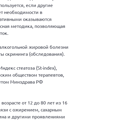
пользуется, если другие
ет необходимости в
ьтативными оказываются
асная методика, позволяющая
ток.
неалкогольной жировой болезни
ы скрининга (обследования).
екс стеатоза (St-index),
ским обществом терапевтов,
ветом Минздрава РФ
озрасте от 12 до 80 лет из 16
вязи с ожирением, сахарным
ина и другими проявлениями