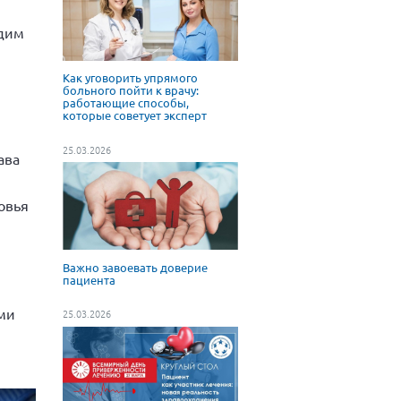
удим
Как уговорить упрямого
больного пойти к врачу:
работающие способы,
которые советует эксперт
25.03.2026
ава
овья
Важно завоевать доверие
пациента
ями
25.03.2026