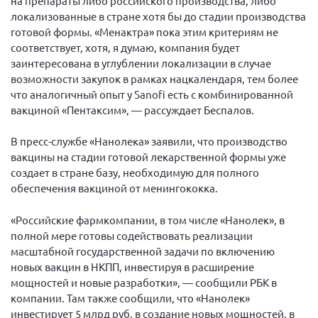
на препараты либо российского производства, либо
локализованные в стране хотя бы до стадии производства
готовой формы. «Менактра» пока этим критериям не
соответствует, хотя, я думаю, компания будет
заинтересована в углублении локализации в случае
возможности закупок в рамках нацкалендаря, тем более
что аналогичный опыт у Sanofi есть с комбинированной
вакциной «Пентаксим», — рассуждает Беспалов.
В пресс-службе «Нанолека» заявили, что производство
вакцины на стадии готовой лекарственной формы уже
создает в стране базу, необходимую для полного
обеспечения вакциной от менингококка.
«Российские фармкомпании, в том числе «Нанолек», в
полной мере готовы содействовать реализации
масштабной государственной задачи по включению
новых вакцин в НКПП, инвестируя в расширение
мощностей и новые разработки», — сообщили РБК в
компании. Там также сообщили, что «Нанолек»
инвестирует 5 млрд руб. в создание новых мощностей, в