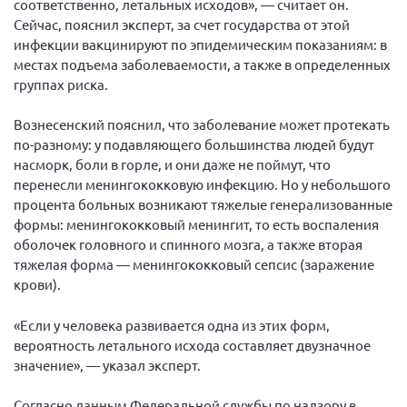
соответственно, летальных исходов», — считает он.
Сейчас, пояснил эксперт, за счет государства от этой
инфекции вакцинируют по эпидемическим показаниям: в
местах подъема заболеваемости, а также в определенных
группах риска.
Вознесенский пояснил, что заболевание может протекать
по-разному: у подавляющего большинства людей будут
насморк, боли в горле, и они даже не поймут, что
перенесли менингококковую инфекцию. Но у небольшого
процента больных возникают тяжелые генерализованные
формы: менингококковый менингит, то есть воспаления
оболочек головного и спинного мозга, а также вторая
тяжелая форма — менингококковый сепсис (заражение
крови).
«Если у человека развивается одна из этих форм,
вероятность летального исхода составляет двузначное
значение», — указал эксперт.
Согласно данным Федеральной службы по надзору в