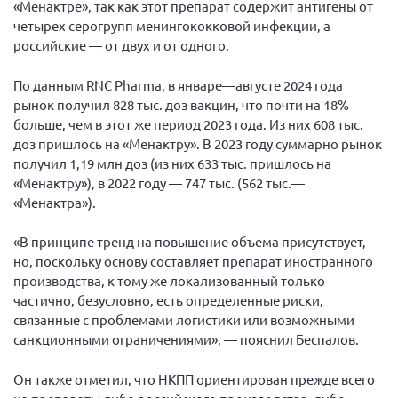
«Менактре», так как этот препарат содержит антигены от
четырех серогрупп менингококковой инфекции, а
российские — от двух и от одного.
По данным RNC Pharma, в январе—августе 2024 года
рынок получил 828 тыс. доз вакцин, что почти на 18%
больше, чем в этот же период 2023 года. Из них 608 тыс.
доз пришлось на «Менактру». В 2023 году суммарно рынок
получил 1,19 млн доз (из них 633 тыс. пришлось на
«Менактру»), в 2022 году — 747 тыс. (562 тыс.—
«Менактра»).
«В принципе тренд на повышение объема присутствует,
но, поскольку основу составляет препарат иностранного
производства, к тому же локализованный только
частично, безусловно, есть определенные риски,
связанные с проблемами логистики или возможными
санкционными ограничениями», — пояснил Беспалов.
Он также отметил, что НКПП ориентирован прежде всего