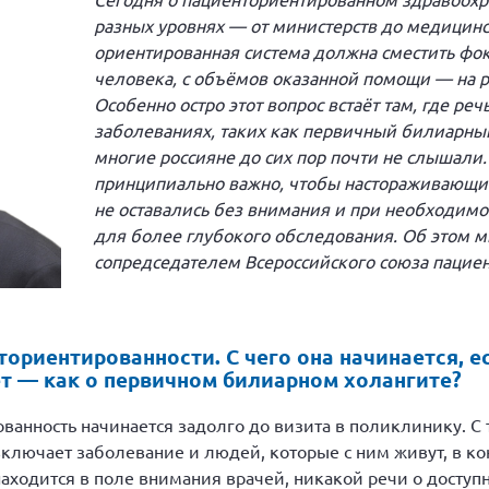
разных уровнях — от министерств до медицинс
ориентированная система должна сместить фок
человека, с объёмов оказанной помощи — на р
Особенно остро этот вопрос встаёт там, где ре
заболеваниях, таких как первичный билиарный
многие россияне до сих пор почти не слышали. 
принципиально важно, чтобы настораживающие
не оставались без внимания и при необходимо
для более глубокого обследования. Об этом м
сопредседателем Всероссийского союза паци
ориентированности. С чего она начинается, ес
ет — как о первичном билиарном холангите?
анность начинается задолго до визита в поликлинику. С т
ключает заболевание и людей, которые с ним живут, в кон
 находится в поле внимания врачей, никакой речи о дост