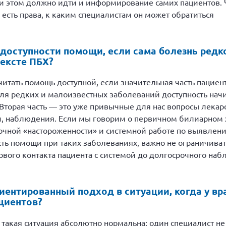
и этом должно идти и информирование самих пациентов. 
о есть права, к каким специалистам он может обратиться
доступности помощи, если сама болезнь редк
тексте ПБХ?
считать помощь доступной, если значительная часть пациен
Для редких и малоизвестных заболеваний доступность нач
 Вторая часть — это уже привычные для нас вопросы лекар
, наблюдения. Если мы говорим о первичном билиарном х
чной «настороженности» и системной работе по выявлени
ть помощи при таких заболеваниях, важно не ограничиват
ервого контакта пациента с системой до долгосрочного на
иентированный подход в ситуации, когда у вр
циентов?
акая ситуация абсолютно нормальна: один специалист не