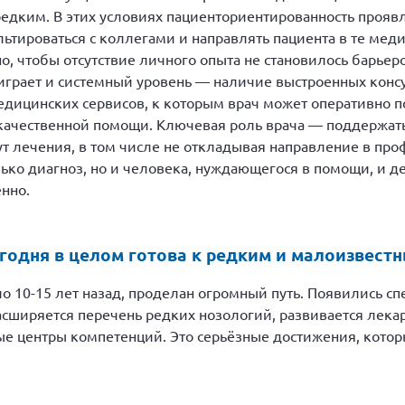
едким. В этих условиях пациенториентированность проявля
льтироваться с коллегами и направлять пациента в те мед
о, чтобы отсутствие личного опыта не становилось барье
играет и системный уровень — наличие выстроенных конс
дицинских сервисов, к которым врач может оперативно п
 качественной помощи. Ключевая роль врача — поддержат
 лечения, в том числе не откладывая направление в проф
лько диагноз, но и человека, нуждающегося в помощи, и д
нно.
годня в целом готова к редким и малоизвест
ло 10-15 лет назад, проделан огромный путь. Появились
сширяется перечень редких нозологий, развивается лека
 центры компетенций. Это серьёзные достижения, которы