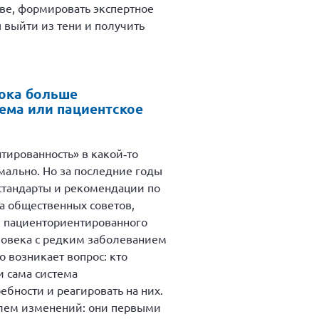
тве, формировать экспертное
ы выйти из тени и получить
пока больше
тема или пациентское
тированность» в какой‑то
мально. Но за последние годы
стандарты и рекомендации по
а общественных советов,
ы пациенториентированного
еловека с редким заболеванием
 возникает вопрос: кто
 сама система
бности и реагировать на них.
телем изменений: они первыми