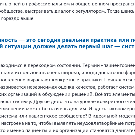
рить о ней в профессиональном и общественном пространс
ообщества, выстраивать диалог с регулятором. Тогда шанс
 гораздо выше.
ость — это сегодня реальная практика или 
ой ситуации должен делать первый шаг — сис
 находимся в переходном состоянии. Термин «пациенториен
о стали использовать очень широко, иногда достаточно фор
постепенно вырастают конкретные практики. Появляются 
азвивается независимая оценка качества, работает систем
ких организаций в обсуждении решений. Всё это элемент
еняют систему. Другое дело, что на уровне конкретного ч
 изменений может быть очень долгим. И здесь закономерно
система или пациентское сообщество? В идеальной модели
настроена на то, чтобы выявлять неудовлетворённые потре
сто именно пациенты и их организации становятся двига