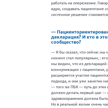
работать на опережение. Гово
ядро, создавать пациентские с
системное решение становятся
— Пациенториентированн
декларация? И кто в эт
сообщество?
— Я бы сказал, что сейчас мы
момент стал популярным, : ег
мы видим, что из деклараций 
коммуникации с пациентами, р
расширяется участие пациентс
подхода, и они уже заметно м
— того же ПБХ — путь до этих
должен делать первый шаг — 
здравоохранения должна быть 
Но в реальной жизни очень ча