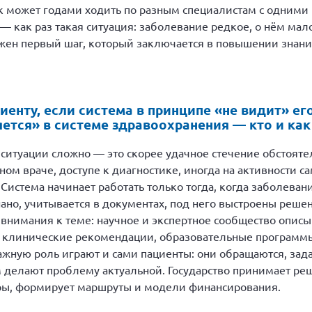
ек может годами ходить по разным специалистам с одними
 — как раз такая ситуация: заболевание редкое, о нём мал
ажен первый шаг, который заключается в повышении знани
енту, если система в принципе «не видит» ег
ется» в системе здравоохранения — кто и как
ситуации сложно — это скорее удачное стечение обстояте
ом враче, доступе к диагностике, иногда на активности са
 Система начинает работать только тогда, когда заболеван
но, учитывается в документах, под него выстроены решени
 внимания к теме: научное и экспертное сообщество описы
я клинические рекомендации, образовательные программы
Важную роль играют и сами пациенты: они обращаются, за
 делают проблему актуальной. Государство принимает р
тры, формирует маршруты и модели финансирования.