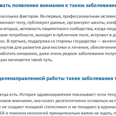
ать появление внимания к таким заболевания
ескольких факторов. Во‑первых, профессиональная активн
днимают тему, публикуют данные, организуют школы, ко
‑вторых, активность пациентского сообщества, когда люд
ои потребности, выходят в публичное поле, вступают в ди
м. В‑третьих, поддержка со стороны государства — вклю
имулов для развития диагностики и лечения, обеспечение 
работать синхронно, даже очень редкие заболевания получ
раз начинается такой путь.
 целенаправленной работы такие заболевания т
егда есть. История здравоохранения показывает: если тем
чивое внимание, она может десятилетиями оставаться на 
е не создают «мощной статистики» и не попадают в крупн
БХ и похожих нозологий принципиально важно не ждать, п