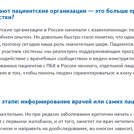
рают пациентские организации — это больше 
стки?
ские организации в России начинали с взаимопомощи: по
обмен опытом. Но довольно быстро стало понятно, что о
 поэтому сегодня наша роль значительно шире. Пациентск
й участник системы: мы реализуем поддерживающие прог
модействие с врачебным сообществом и ведем конструкти
ванных пациентов с ПБХ в России немного, отдельной паци
ю в том, чтобы помочь людям сориентироваться: к кому о
 этапе: информирование врачей или самих па
аллельно. Но при редком заболевании критично начать с 
 с первыми жалобами, и от того, заметит ли врач нетипич
гнозе и направить на дообследование, во многом зависит,