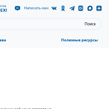
нтов
Написать нам
ЕХ!
Поиск
ава
Полезные ресурсы
нении всё чаще говорят на