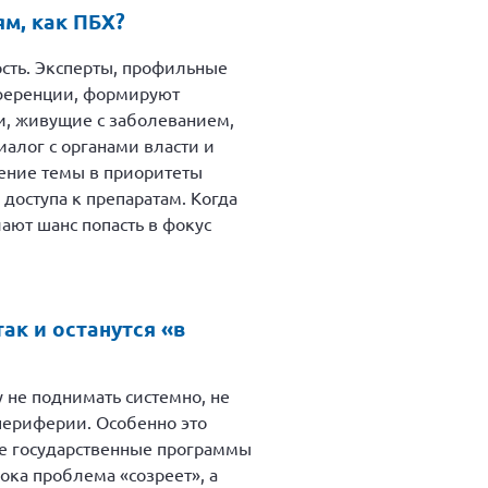
м, как ПБХ?
ость. Эксперты, профильные
нференции, формируют
и, живущие с заболеванием,
алог с органами власти и
чение темы в приоритеты
доступа к препаратам. Когда
ают шанс попасть в фокус
ак и останутся «в
у не поднимать системно, не
периферии. Особенно это
ые государственные программы
ока проблема «созреет», а