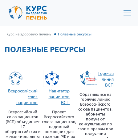
Курс на здоровую печень
Полезные ресурсы
ПОЛЕЗНЫЕ РЕСУРСЫ
Горячая
линия
ВСП
Всероссийский
Навигатор
Обратившись на
союз
пациентов
горячую линию
пациентов
ВСП
Всероссийского
союза пациентов,
Всероссийский
Проект
абоненты
союз пациентов
Всероссийского
получают
(ВСП) объединяет
союза пациентов,
консультацию по
17
надежный
своим правам при
общероссийских и
помощник для
получении
межрегиональны
граждан РФ и их