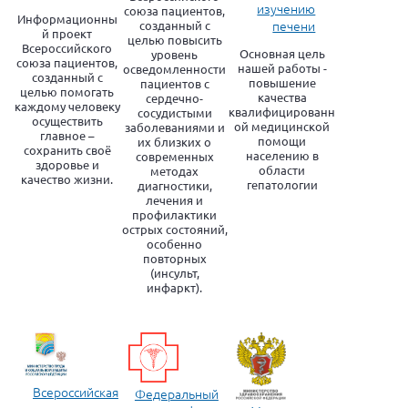
изучению
союза пациентов,
Информационны
печени
созданный с
й проект
целью повысить
Всероссийского
Основная цель
уровень
союза пациентов,
нашей работы -
осведомленности
созданный с
повышение
пациентов с
целью помогать
качества
сердечно-
каждому человеку
квалифицированн
сосудистыми
осуществить
ой медицинской
заболеваниями и
главное –
помощи
их близких о
сохранить своё
населению в
современных
здоровье и
области
методах
качество жизни.
гепатологии
диагностики,
лечения и
профилактики
острых состояний,
особенно
повторных
(инсульт,
инфаркт).
Всероссийская
Федеральный