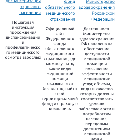
диспансеризация
фонд
Министерство
взрослого
обязательного
здравоохранения
населения
медицинского
Российской
страхования
Федерации
Пошаговая
инструкция
Официальный
Деятельность
прохождения
сайт
Министерства
диспансеризации
Федерального
здравоохранения
и
фонда
РФ нацелена на
профилактическо
обязательного
обеспечение
го медицинского
медицинского
доступности
осмотра взрослых
страхования, где
медицинской
можно узнать,
помощи и
какие виды
повышение
медицинской
эффективности
помощи
медицинских
оказываются
услуг, объемы,
бесплатно, найти
виды и качество
свой
которых должны
территориальный
соответствовать
фонд и страховую
уровню
компанию.
заболеваемости и
потребностям
населения,
передовым
достижениям
медицинской
науки.