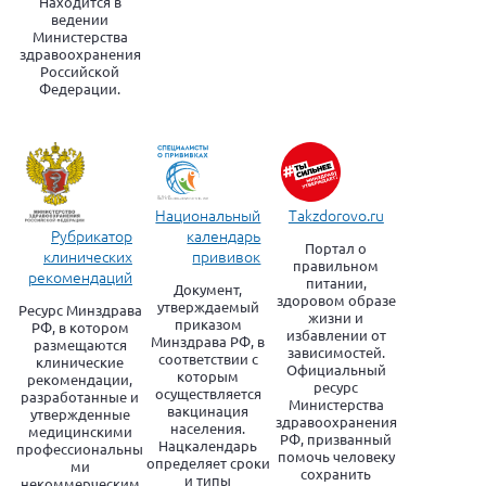
Находится в
ведении
Министерства
здравоохранения
Российской
Федерации.
Национальный
Takzdorovo.ru
календарь
Рубрикатор
Портал о
прививок
клинических
правильном
рекомендаций
питании,
Документ,
здоровом образе
утверждаемый
Ресурс Минздрава
жизни и
приказом
РФ, в котором
избавлении от
Минздрава РФ, в
размещаются
зависимостей.
соответствии с
клинические
Официальный
которым
рекомендации,
ресурс
осуществляется
разработанные и
Министерства
вакцинация
утвержденные
здравоохранения
населения.
медицинскими
РФ, призванный
Нацкалендарь
профессиональны
помочь человеку
определяет сроки
ми
сохранить
и типы
некоммерческим