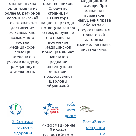
медицинской
х пациентских
родственников.
помощи. При
организаций из
Следуя по
выявлении
более 80 регионов
страницам
признаков
России. Миссией
Навигатора,
нарушения права
Союза является
пациент приходит
абонентам
достижение
к ответу на вопрос
предоставляется
максимально
о том, нарушено
пошаговый
возможного
его право на
алгоритм
уровня
получение
взаимодействия с
медицинской
медицинской
инстанциями.
помощи
помощи или нет.
населению в
Навигатор
целом и каждому
предлагает
гражданину в
пациенту план
отдельности.
действий,
предоставляет
шаблоны
обращений.
Чтобы
жить
долго
Заботимся
Российское
Информационны
о своём
общество
й проект
здоровье
по
Всероссийского