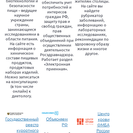
биотехнологии и
жителям столицы.
обеспечить учет
безопасности
На сайте вы
потребностей и
пищи – ведущее
найдете
интересов
научное
рубрикатор
граждан РФ,
учреждение
заболеваний,
защиту прав и
страны,
информацию о
свобод граждан,
занимающееся
лабораторных
прав
исследованиями в
исследованиях,
общественных
области питания.
рекомендации по
объединений при
На сайте есть
здоровому образу
осуществлении
информация о
жизни и многое
деятельности
химическом
другое.
Росздравнадзора.
составе пищевых
Работает раздел
продуктов,
«Электронная
продуктовых
приемная».
наборах изделий.
Можно записаться
на консультацию
(в том числе
онлайн) к
диетологу.
Центр
Государственный
Объясняем
крови
реестр
РФ
ФМБА
курортного
России