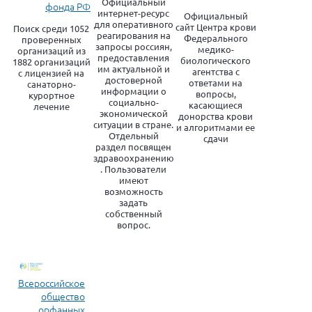
Официальный
фонда РФ
интернет-ресурс
Официальный
для оперативного
сайт Центра крови
Поиск среди 1052
реагирования на
Федерального
проверенных
запросы россиян,
медико-
организаций из
предоставления
биологического
1882 организаций
им актуальной и
агентства с
с лицензией на
достоверной
ответами на
санаторно-
информации о
вопросы,
курортное
социально-
касающиеся
лечение
экономической
донорства крови
ситуации в стране.
и алгоритмами ее
Отдельный
сдачи
раздел посвящен
здравоохранению
. Пользователи
имеют
возможность
задать
собственный
вопрос.
Всероссийское
общество
орфанных