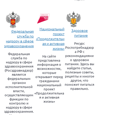
Национальный
Здоровое
Федеральная
проект
питание
служба по
«Продолжительн
надзору в сфере
ая и активная
Ресурс
здравоохранения
Роспотребнадзор
жизнь»
а РФ с
Федеральная
рекомендациями
На сайте
служба по
о здоровом
представлена
надзору в сфере
питании. Здесь вы
информация о
здравоохранения
найдете статьи,
возможностях,
(Росздравнадзор)
полезные советы,
которые
является
рецепты и многое
открывает перед
федеральным
другое, что
гражданами
органом
поможет питаться
национальный
исполнительной
правильно.
проект
власти,
«Продолжительна
осуществляющим
я и активная
функции по
жизнь»
контролю и
надзору в сфере
здравоохранения.