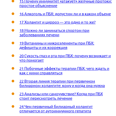
15 Почему иммунитет «атакует» желчные протоки:
простое объяснение
16 Алкоголь и ПБХ: допустим ли и в каком объеме
17 Холангит и цирроз — это одно и то же?
18 Можно ли заниматься спортом при
заболеваниях печени
19 Витамины и микроэлементы при ПБХ:
дефициты и их коррекция
20 Сухость глаз и рта при ПБХ: почему возникает и
что помогает
21 Побочные эффекты терапии ПБХ: чего ждать и
как с ними справляться
22 Вторая линия терапии при первичном
билиарном холангите: кому и когда она нужна
23 Анализы или самочувствие? Когда при ПБХ
стоит пересмотреть лечение
24 Чем первичный билиарный холангит
отличается от аутоиммунного гепатита