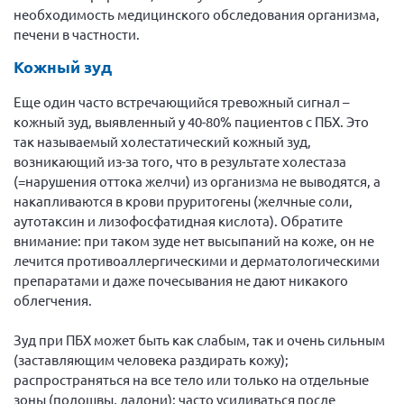
необходимость медицинского обследования организма,
печени в частности.
Кожный зуд
Еще один часто встречающийся тревожный сигнал –
кожный зуд, выявленный у 40-80% пациентов с ПБХ. Это
так называемый холестатический кожный зуд,
возникающий из-за того, что в результате холестаза
(=нарушения оттока желчи) из организма не выводятся, а
накапливаются в крови пруритогены (желчные соли,
аутотаксин и лизофосфатидная кислота). Обратите
внимание: при таком зуде нет высыпаний на коже, он не
лечится противоаллергическими и дерматологическими
препаратами и даже почесывания не дают никакого
облегчения.
Зуд при ПБХ может быть как слабым, так и очень сильным
(заставляющим человека раздирать кожу);
распространяться на все тело или только на отдельные
зоны (подошвы, ладони); часто усиливаться после