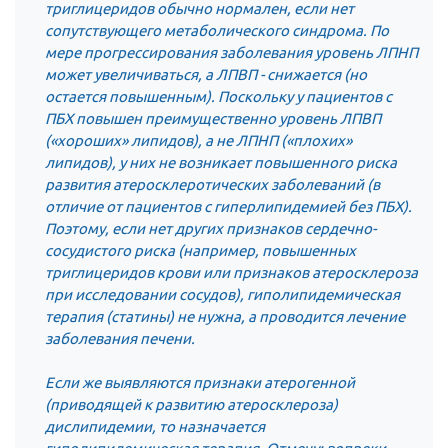
триглицеридов обычно нормален, если нет
сопутствующего метаболического синдрома. По
мере прогрессирования заболевания уровень ЛПНП
может увеличиваться, а ЛПВП - снижается (но
остается повышенным). Поскольку у пациентов с
ПБХ повышен преимущественно уровень ЛПВП
(«хороших» липидов), а не ЛПНП («плохих»
липидов), у них не возникает повышенного риска
развития атеросклеротических заболеваний (в
отличие от пациентов с гиперлипидемией без ПБХ).
Поэтому, если нет других признаков сердечно-
сосудистого риска (например, повышенных
триглицеридов крови или признаков атеросклероза
при исследовании сосудов), гиполипидемическая
терапия (статины) не нужна, а проводится лечение
заболевания печени.
Если же выявляются признаки атерогенной
(приводящей к развитию атеросклероза)
дислипидемии, то назначается
гиполипидемическая терапия. Отмечу: вопреки